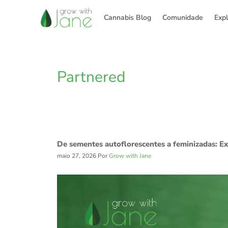
Pular
para
Cannabis Blog
Comunidade
Exp
o
conteúdo
Partnered
De sementes autoflorescentes a feminizadas: E
maio 27, 2026
Por
Grow with Jane