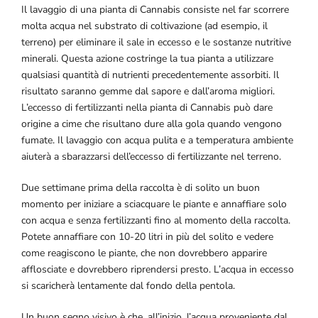
Il lavaggio di una pianta di Cannabis consiste nel far scorrere
molta acqua nel substrato di coltivazione (ad esempio, il
terreno) per eliminare il sale in eccesso e le sostanze nutritive
minerali. Questa azione costringe la tua pianta a utilizzare
qualsiasi quantità di nutrienti precedentemente assorbiti. Il
risultato saranno gemme dal sapore e dall’aroma migliori.
L’eccesso di fertilizzanti nella pianta di Cannabis può dare
origine a cime che risultano dure alla gola quando vengono
fumate. Il lavaggio con acqua pulita e a temperatura ambiente
aiuterà a sbarazzarsi dell’eccesso di fertilizzante nel terreno.
Due settimane prima della raccolta è di solito un buon
momento per iniziare a sciacquare le piante e annaffiare solo
con acqua e senza fertilizzanti fino al momento della raccolta.
Potete annaffiare con 10-20 litri in più del solito e vedere
come reagiscono le piante, che non dovrebbero apparire
afflosciate e dovrebbero riprendersi presto. L’acqua in eccesso
si scaricherà lentamente dal fondo della pentola.
Un buon segno visivo è che, all’inizio, l’acqua proveniente dal