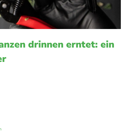
nzen drinnen erntet: ein
er
n