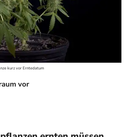
nze kurz vor Erntedatum
sraum vor
spflanzen ernten müssen