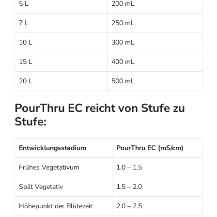
5 L
200 mL
7 L
250 mL
10 L
300 mL
15 L
400 mL
20 L
500 mL
PourThru EC reicht von Stufe zu
Stufe:
Entwicklungsstadium
PourThru EC (mS/cm)
Frühes Vegetativum
1.0 – 1.5
Spät Vegetativ
1.5 – 2.0
Höhepunkt der Blütezeit
2.0 – 2.5